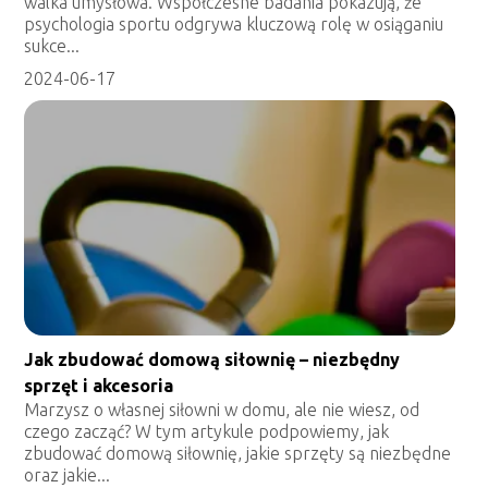
walka umysłowa. Współczesne badania pokazują, że
psychologia sportu odgrywa kluczową rolę w osiąganiu
sukce...
2024-06-17
Jak zbudować domową siłownię – niezbędny
sprzęt i akcesoria
Marzysz o własnej siłowni w domu, ale nie wiesz, od
czego zacząć? W tym artykule podpowiemy, jak
zbudować domową siłownię, jakie sprzęty są niezbędne
oraz jakie...